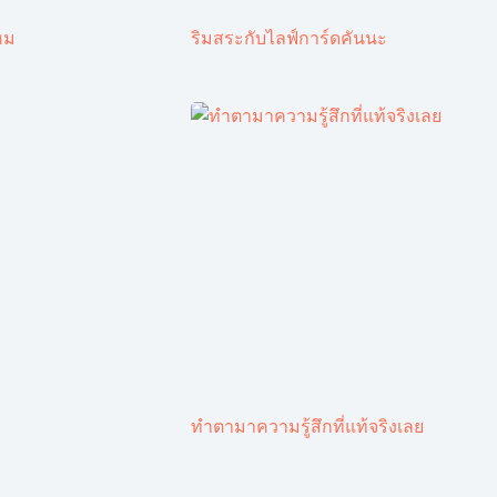
หม
ริมสระกับไลฟ์การ์ดคันนะ
ทำตามาความรู้สึกที่แท้จริงเลย