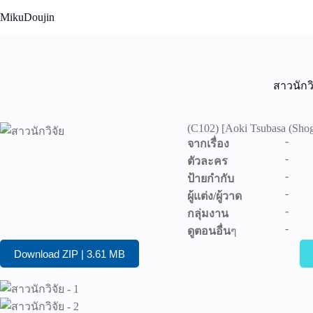
Skip
MikuDoujin
to
content
สาวนักวิ
(C102) [Aoki Tsubasa (Shog
-
จากเรื่อง
-
ตัวละคร
-
ป้ายกำกับ
-
ผู้แต่ง/ผู้วาด
-
กลุ่มงาน
-
ดูตอนอื่น
ๆ
Download ZIP | 3.61 MB