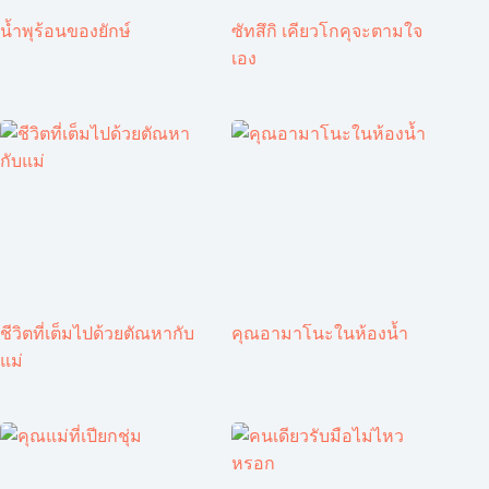
น้ำพุร้อนของยักษ์
ซัทสึกิ เคียวโกคุจะตามใจ
เอง
ชีวิตที่เต็มไปด้วยตัณหากับ
คุณอามาโนะในห้องน้ำ
แม่