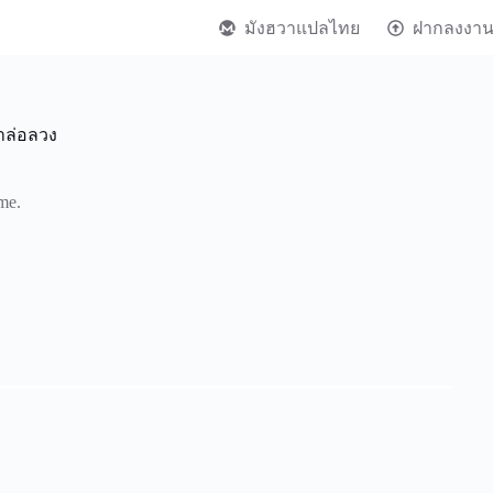
มังฮวาแปลไทย
ฝากลงงา
าล่อลวง
me.