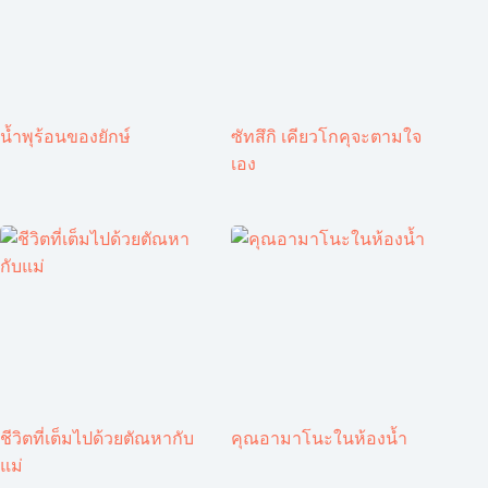
น้ำพุร้อนของยักษ์
ซัทสึกิ เคียวโกคุจะตามใจ
เอง
ชีวิตที่เต็มไปด้วยตัณหากับ
คุณอามาโนะในห้องน้ำ
แม่