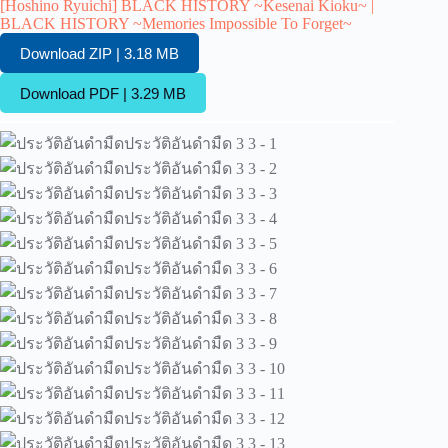
[Hoshino Ryuichi] BLACK HISTORY ~Kesenai Kioku~ |
BLACK HISTORY ~Memories Impossible To Forget~
Download ZIP | 3.18 MB
Download PDF | 3.29 MB