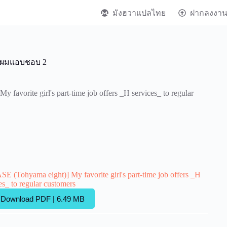
มังฮวาแปลไทย
ฝากลงงา
่ผมแอบชอบ 2
favorite girl's part-time job offers _H services_ to regular
E (Tohyama eight)] My favorite girl's part-time job offers _H
es_ to regular customers
Download PDF | 6.49 MB