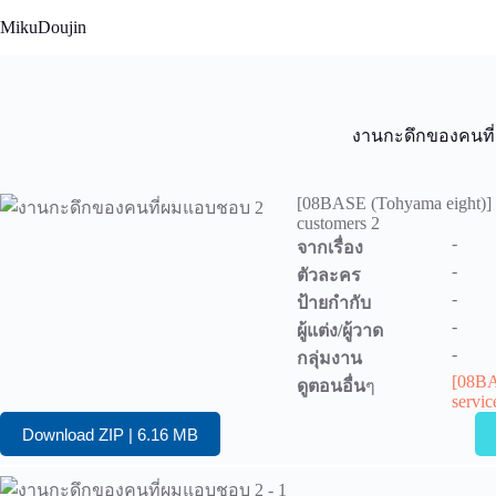
Skip
MikuDoujin
to
content
งานกะดึกของคนที
[08BASE (Tohyama eight)] My 
customers 2
-
จากเรื่อง
-
ตัวละคร
-
ป้ายกำกับ
-
ผู้แต่ง/ผู้วาด
-
กลุ่มงาน
[08BAS
ดูตอนอื่น
ๆ
servic
Download ZIP | 6.16 MB