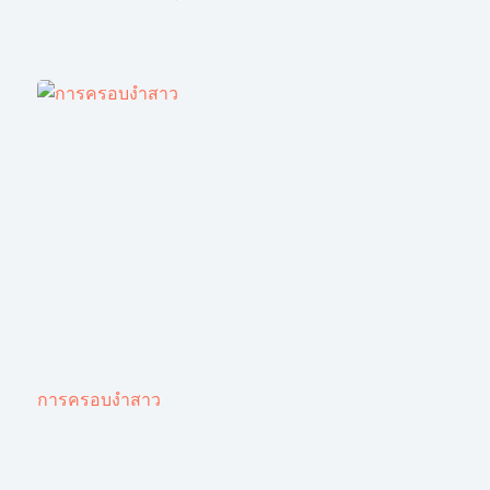
การครอบงำสาว